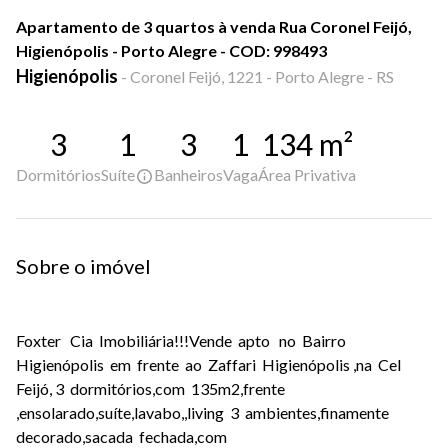
Apartamento de 3 quartos à venda Rua Coronel Feijó,
Higienópolis - Porto Alegre - COD: 998493
Higienópolis
-
Coronel Feijó, 1221 - Porto Alegre - RS
3
1
3
1
134
m²
Dormitórios
Suíte
Banheiros
Vaga
Área Privativa
Sobre o imóvel
Foxter Cia Imobiliária!!!Vende apto no Bairro
Higienópolis em frente ao Zaffari Higienópolis ,na Cel
Feijó, 3 dormitórios,com 135m2,frente
,ensolarado,suíte,lavabo,,living 3 ambientes,finamente
decorado,sacada fechada,com