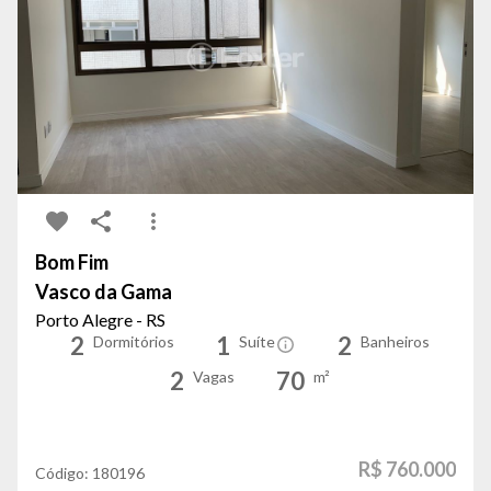
Bom Fim
Vasco da Gama
Porto Alegre - RS
2
1
2
Dormitórios
Suíte
Banheiros
2
70
Vagas
m²
R$ 760.000
Código:
180196