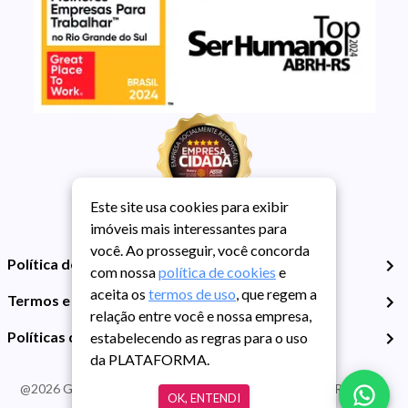
Este site usa cookies para exibir
imóveis mais interessantes para
você. Ao prosseguir, você concorda
Política de Privacidade
com nossa
política de cookies
e
aceita os
termos de uso
, que regem a
Termos e Condições de Uso
relação entre você e nossa empresa,
Políticas de Cookies
estabelecendo as regras para o uso
da PLATAFORMA.
@
2026
Guarida Imóvel. Todos os direitos reservados. CRECI RS -
OK, ENTENDI
413J | CNPJ Guarida: 89.398.606/0001-30