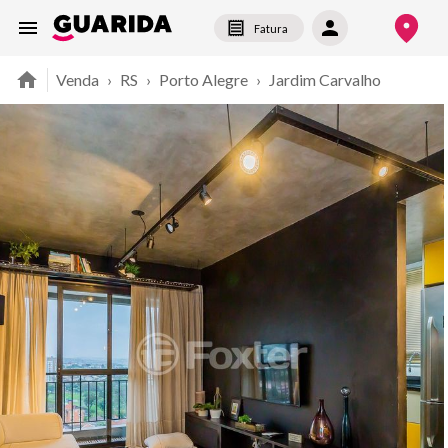
Fatura
Venda
›
RS
›
Porto Alegre
›
Jardim Carvalho