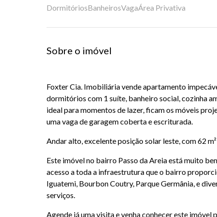
Dormitórios
Banheiros
Vaga
Área Privativa
Sobre o imóvel
Foxter Cia. Imobiliária vende apartamento impecáve
dormitórios com 1 suíte, banheiro social, cozinha 
ideal para momentos de lazer, ficam os móveis proj
uma vaga de garagem coberta e escriturada.
Andar alto, excelente posição solar leste, com 62 m² 
Este imóvel no bairro Passo da Areia está muito bem
acesso a toda a infraestrutura que o bairro propor
Iguatemi, Bourbon Coutry, Parque Germânia, e dive
serviços.
Agende já uma visita e venha conhecer este imóvel