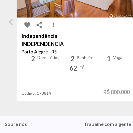
Independência
INDEPENDENCIA
Porto Alegre - RS
2
2
1
Dormitórios
Banheiros
Vaga
62
m²
R$ 800.000
Código:
173814
Sobre nós
Trabalhe com a gente