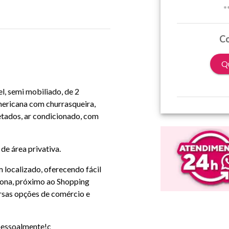
*
Co
Qu
l, semi mobiliado, de 2
americana com churrasqueira,
etados, ar condicionado, com
de área privativa.
 localizado, oferecendo fácil
ciona, próximo ao Shopping
rsas opções de comércio e
 pessoalmente!c