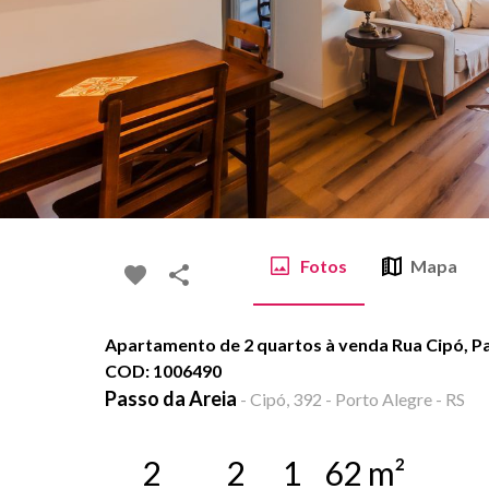
Fotos
Mapa
Apartamento de 2 quartos à venda Rua Cipó, Pas
COD: 1006490
Passo da Areia
-
Cipó, 392 - Porto Alegre - RS
2
2
1
62
m²