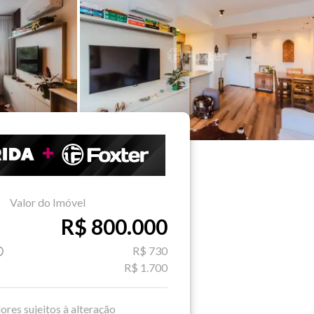
Valor do Imóvel
R$ 800.000
R$ 730
R$ 1.700
ores sujeitos à alteração