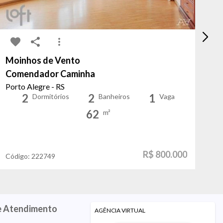
Moinhos de Vento
Vi
Comendador Caminha
Al
Porto Alegre - RS
Po
2
2
1
Dormitórios
Banheiros
Vaga
62
m²
R$ 800.000
Código:
222749
Có
e Atendimento
AGÊNCIA VIRTUAL