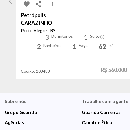
Petrópolis
CARAZINHO
Porto Alegre - RS
3
1
Dormitórios
Suíte
2
1
62
Banheiros
Vaga
m²
R$ 560.000
Código:
203483
Sobre nós
Trabalhe com a gente
Grupo Guarida
Guarida Carreiras
Agências
Canal de Ética