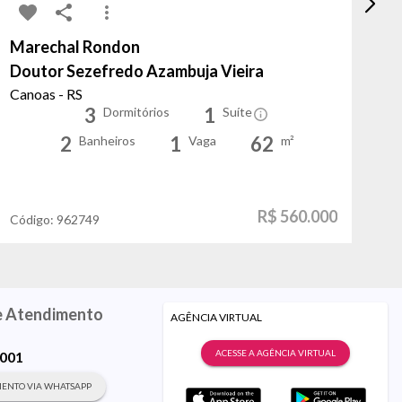
Marechal Rondon
In
Doutor Sezefredo Azambuja Vieira
I
Canoas - RS
Po
3
1
Dormitórios
Suíte
2
1
62
Banheiros
Vaga
m²
R$ 560.000
Código:
962749
Có
e Atendimento
AGÊNCIA VIRTUAL
ACESSE A AGÊNCIA VIRTUAL
9001
ENTO VIA WHATSAPP