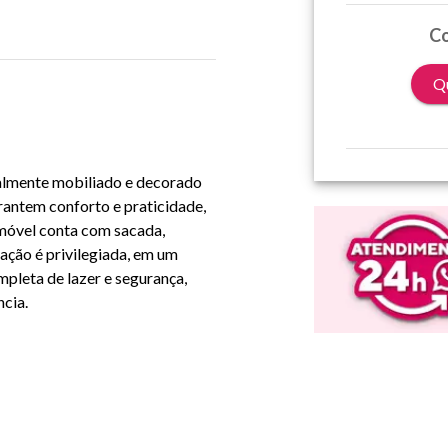
Co
Qu
talmente mobiliado e decorado
antem conforto e praticidade,
imóvel conta com sacada,
zação é privilegiada, em um
pleta de lazer e segurança,
ncia.