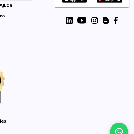
 Ajuda
sco
ies