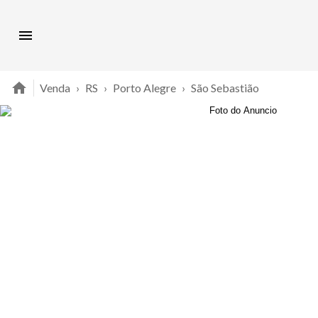
Venda
›
RS
›
Porto Alegre
›
São Sebastião