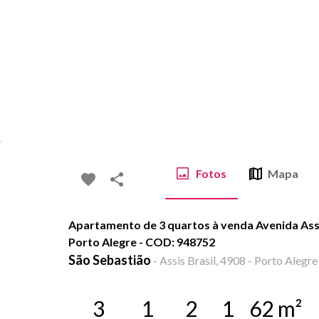
Fotos
Mapa
Apartamento de 3 quartos à venda Avenida Assis
Porto Alegre - COD: 948752
São Sebastião
-
Assis Brasil, 4908 - Porto Alegre
3
1
2
1
62
m²