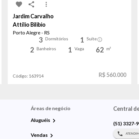
Jardim Carvalho
Attílio Bilibio
Porto Alegre - RS
3
1
Dormitórios
Suíte
2
1
62
Banheiros
Vaga
m²
R$ 560.000
Código:
163914
Áreas de negócio
Central d
Aluguéis
(51) 3327-
ATENDIM
Vendas