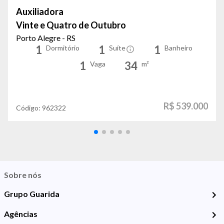
Auxiliadora
Vinte e Quatro de Outubro
Porto Alegre - RS
1
1
1
Dormitório
Suíte
Banheiro
1
34
Vaga
m²
R$ 539.000
Código:
962322
Sobre nós
Grupo Guarida
Agências