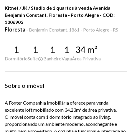
Kitnet / JK / Studio de 1 quartos à venda Avenida
Benjamin Constant, Floresta - Porto Alegre - COD:
1006903
Floresta
-
Benjamin Constant, 1861 - Porto Alegre - RS
1
1
1
1
34
m²
Dormitório
Suíte
Banheiro
Vaga
Área Privativa
Sobre o imóvel
A Foxter Companhia Imobiliária oferece para venda
excelente loft mobiliado com 34,23m² de área privativa.
O imóvel conta com 1 dormitório integrado ao living,
proporcionando um ambiente moderno, aconchegante e
muito bem aproveitado. A cozinha é funcional e integrada ao