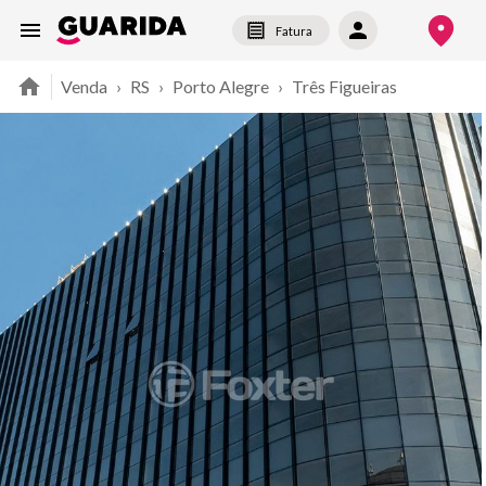
Fatura
Venda
›
RS
›
Porto Alegre
›
Três Figueiras