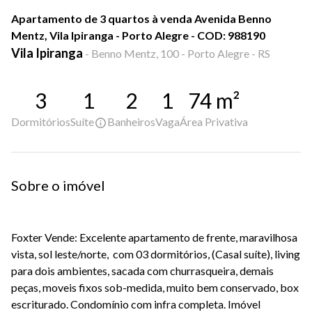
Apartamento de 3 quartos à venda Avenida Benno
Mentz, Vila Ipiranga - Porto Alegre - COD: 988190
Vila Ipiranga
-
Benno Mentz, 100 - Porto Alegre - RS
3
1
2
1
74
m²
Dormitórios
Suíte
Banheiros
Vaga
Área Privativa
Sobre o imóvel
Foxter Vende: Excelente apartamento de frente, maravilhosa
vista, sol leste/norte, com 03 dormitórios, (Casal suíte), living
para dois ambientes, sacada com churrasqueira, demais
peças, moveis fixos sob-medida, muito bem conservado, box
escriturado. Condomínio com infra completa. Imóvel