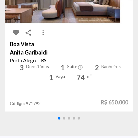
Boa Vista
Anita Garibaldi
Porto Alegre - RS
3
1
2
Dormitórios
Suíte
Banheiros
1
74
Vaga
m²
R$ 650.000
Código:
971792