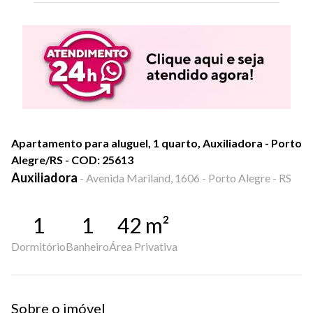
Apartamento para aluguel, 1 quarto, Auxiliadora - Porto
Alegre/RS - COD: 25613
Auxiliadora
-
Avenida Mariland, 1606 - Porto Alegre - RS
1
1
42
m²
Dormitório
Banheiro
Área Privativa
Sobre o imóvel