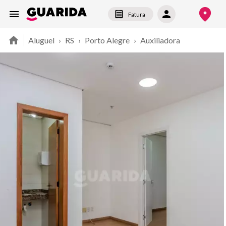
Fatura
Aluguel
›
RS
›
Porto Alegre
›
Auxiliadora