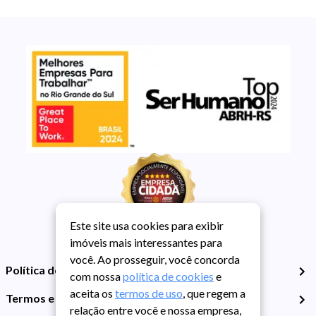
Este site usa cookies para exibir
imóveis mais interessantes para
você. Ao prosseguir, você concorda
Política de Privacidade
com nossa
política de cookies
e
aceita os
termos de uso
, que regem a
Termos e Condições de Uso
relação entre você e nossa empresa,