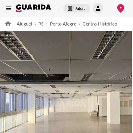
Fatura
Aluguel
›
RS
›
Porto Alegre
›
Centro Histórico