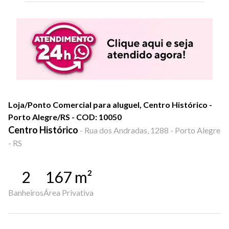
Loja/Ponto Comercial para aluguel, Centro Histórico -
Porto Alegre/RS - COD: 10050
Centro Histórico
-
Rua dos Andradas, 1288 - Porto Alegre
- RS
2
167
m²
Banheiros
Área Privativa