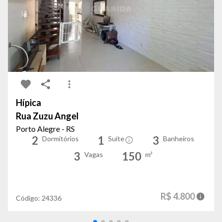
Hípica
Rua Zuzu Angel
Porto Alegre - RS
2
1
3
Dormitórios
Suíte
Banheiros
3
150
Vagas
m²
R$ 4.800
Código:
24336