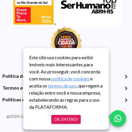
Este site usa cookies para exibir
imóveis mais interessantes para
você. Ao prosseguir, você concorda
Política de Privacidade
com nossa
política de cookies
e
aceita os
termos de uso
, que regem a
Termos e Condições de Uso
relação entre você e nossa empresa,
Políticas de Cookies
estabelecendo as regras para o uso
da PLATAFORMA.
@
2026
Guarida Imóvel. Todos os direitos reservados. CRECI RS -
OK, ENTENDI
413J | CNPJ Guarida: 89.398.606/0001-30