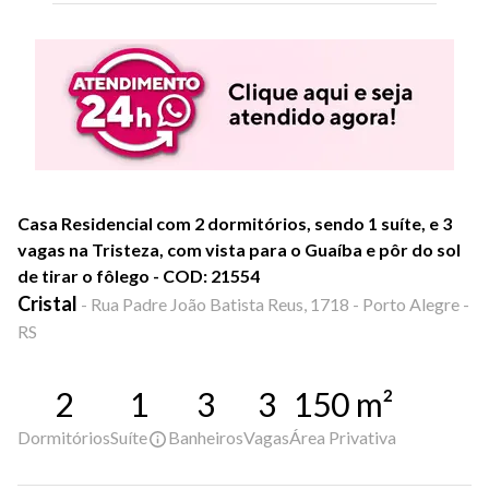
Casa Residencial com 2 dormitórios, sendo 1 suíte, e 3
vagas na Tristeza, com vista para o Guaíba e pôr do sol
de tirar o fôlego - COD: 21554
Cristal
-
Rua Padre João Batista Reus, 1718 - Porto Alegre -
RS
2
1
3
3
150
m²
Dormitórios
Suíte
Banheiros
Vagas
Área Privativa