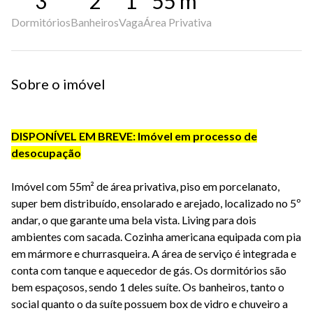
3
2
1
55
m²
Dormitórios
Banheiros
Vaga
Área Privativa
Sobre o imóvel
DISPONÍVEL EM BREVE: Imóvel em processo de
desocupação
Imóvel com 55m² de área privativa, piso em porcelanato,
super bem distribuído, ensolarado e arejado, localizado no 5º
andar, o que garante uma bela vista. Living para dois
ambientes com sacada. Cozinha americana equipada com pia
em mármore e churrasqueira. A área de serviço é integrada e
conta com tanque e aquecedor de gás. Os dormitórios são
bem espaçosos, sendo 1 deles suíte. Os banheiros, tanto o
social quanto o da suíte possuem box de vidro e chuveiro a