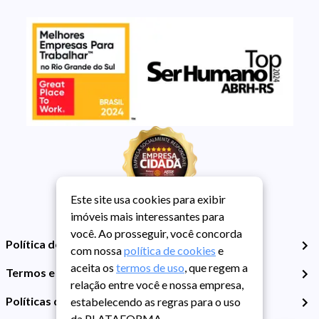
Este site usa cookies para exibir
imóveis mais interessantes para
você. Ao prosseguir, você concorda
Política de Privacidade
com nossa
política de cookies
e
aceita os
termos de uso
, que regem a
Termos e Condições de Uso
relação entre você e nossa empresa,
Políticas de Cookies
estabelecendo as regras para o uso
da PLATAFORMA.