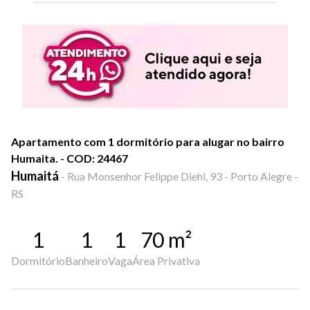
Apartamento com 1 dormitório para alugar no bairro
Humaita. - COD: 24467
Humaitá
-
Rua Monsenhor Felippe Diehl, 93 - Porto Alegre -
RS
1
1
1
70
m²
Dormitório
Banheiro
Vaga
Área Privativa