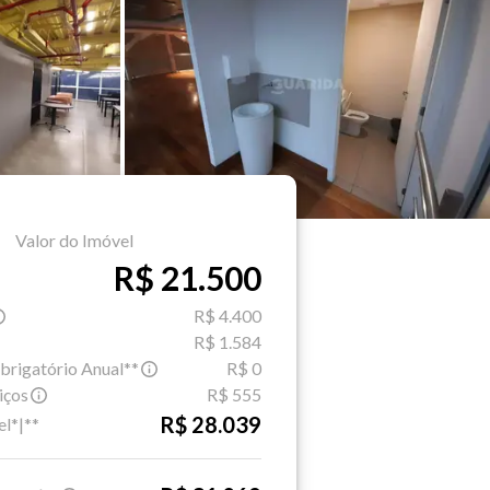
Valor do Imóvel
R$ 21.500
R$ 4.400
R$ 1.584
brigatório Anual**
R$ 0
iços
R$ 555
R$ 28.039
el*|**