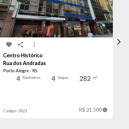
Centro Histórico
Ce
Rua dos Andradas
Ru
Porto Alegre - RS
Po
4
4
282
Banheiros
Vagas
m²
R$ 21.500
Código:
2822
Có