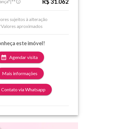
R$ 31.062
ança*|**
ores sujeitos à alteração
*Valores aproximados
nheça este imóvel!
Agendar visita
Mais informações
Contato via Whatsapp