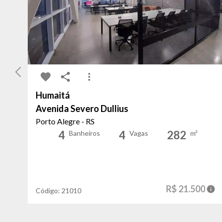
Humaitá
Avenida Severo Dullius
Porto Alegre - RS
4
4
282
Banheiros
Vagas
m²
R$ 21.500
Código:
21010