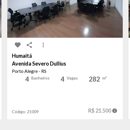
Humaitá
Avenida Severo Dullius
Porto Alegre - RS
4
4
282
Banheiros
Vagas
m²
R$ 21.500
Código:
21009