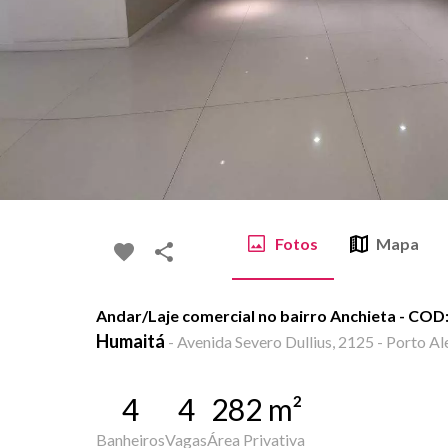
Fotos
Mapa
Andar/Laje comercial no bairro Anchieta - COD
Humaitá
-
Avenida Severo Dullius, 2125 - Porto Al
4
4
282
m²
Banheiros
Vagas
Área Privativa