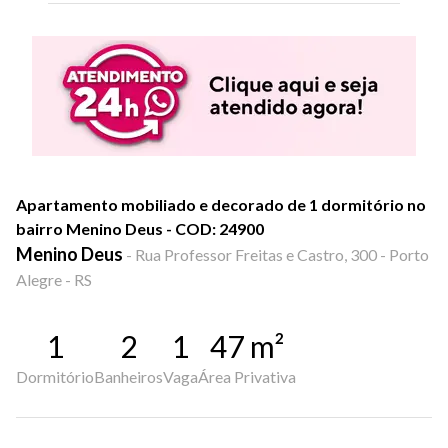
Apartamento mobiliado e decorado de 1 dormitório no
bairro Menino Deus - COD: 24900
Menino Deus
-
Rua Professor Freitas e Castro, 300 - Porto
Alegre - RS
1
2
1
47
m²
Dormitório
Banheiros
Vaga
Área Privativa