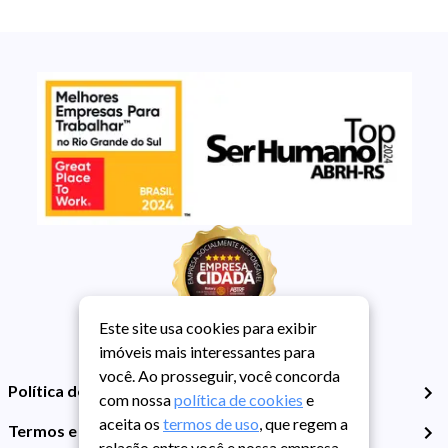
Este site usa cookies para exibir
imóveis mais interessantes para
você. Ao prosseguir, você concorda
Política de Privacidade
com nossa
política de cookies
e
aceita os
termos de uso
, que regem a
Termos e Condições de Uso
relação entre você e nossa empresa,