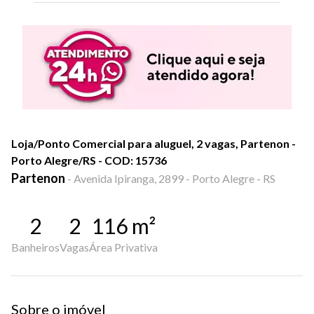
Loja/Ponto Comercial para aluguel, 2 vagas, Partenon -
Porto Alegre/RS - COD: 15736
Partenon
-
Avenida Ipiranga, 2899 - Porto Alegre - RS
2
2
116
m²
Banheiros
Vagas
Área Privativa
Sobre o imóvel