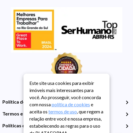
Este site usa cookies para exibir
imóveis mais interessantes para
você. Ao prosseguir, você concorda
Política de Privacidade
com nossa
política de cookies
e
aceita os
termos de uso
, que regem a
Termos e Condições de Uso
relação entre você e nossa empresa,
Políticas de Cookies
estabelecendo as regras para o uso
da PLATAFORMA.