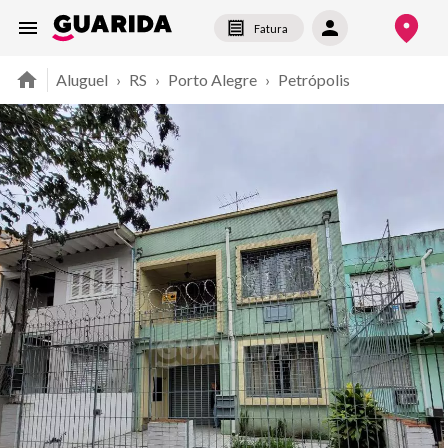
Fatura
Aluguel
›
RS
›
Porto Alegre
›
Petrópolis