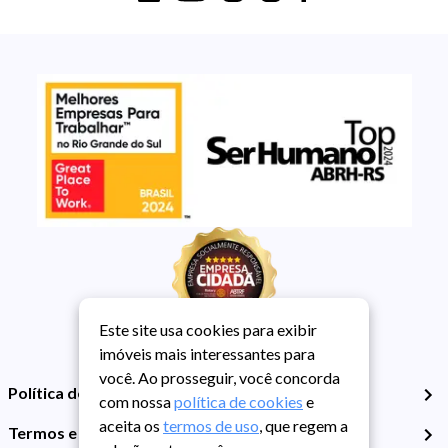
Este site usa cookies para exibir
imóveis mais interessantes para
você. Ao prosseguir, você concorda
Política de Privacidade
com nossa
política de cookies
e
aceita os
termos de uso
, que regem a
Termos e Condições de Uso