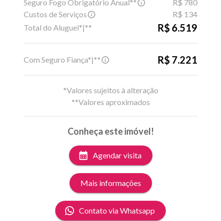
Seguro Fogo Obrigatório Anual**
R$ 780
Custos de Serviços
R$ 134
R$ 6.519
Total do Aluguel*|**
R$ 7.221
Com Seguro Fiança*|**
*Valores sujeitos à alteração
**Valores aproximados
Conheça este imóvel!
Agendar visita
Mais informações
Contato via Whatsapp