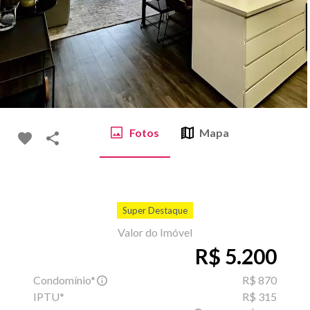
Fotos
Mapa
Super Destaque
Valor do Imóvel
R$ 5.200
Condomínio*
R$ 870
IPTU*
R$ 315