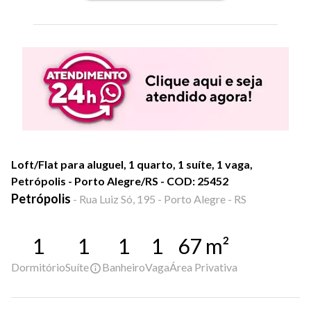
Loft/Flat para aluguel, 1 quarto, 1 suíte, 1 vaga,
Petrópolis - Porto Alegre/RS - COD: 25452
Petrópolis
-
Rua Luiz Só, 195 - Porto Alegre - RS
1
1
1
1
67
m²
Dormitório
Suíte
Banheiro
Vaga
Área Privativa