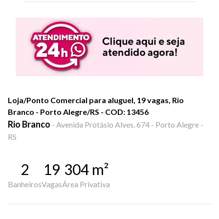
Loja/Ponto Comercial para aluguel, 19 vagas, Rio
Branco - Porto Alegre/RS - COD: 13456
Rio Branco
-
Avenida Protásio Alves, 674 - Porto Alegre -
RS
2
19
304
m²
Banheiros
Vagas
Área Privativa