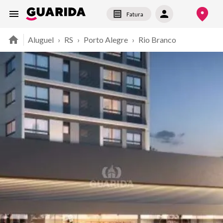
Fatura
Aluguel
›
RS
›
Porto Alegre
›
Rio Branco