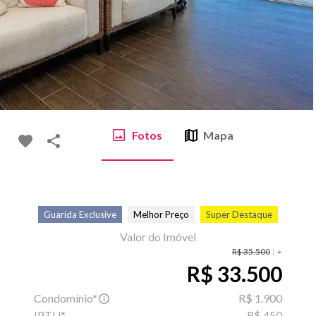
Fotos
Mapa
Guarida Exclusive
Melhor Preço
Super Destaque
Valor do Imóvel
R$ 35.500
R$ 33.500
Condomínio*
R$ 1.900
IPTU*
R$ 450