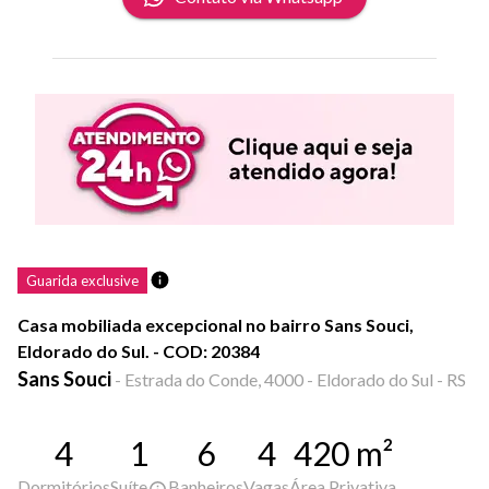
Guarida exclusive
Casa mobiliada excepcional no bairro Sans Souci,
Eldorado do Sul. - COD: 20384
Sans Souci
-
Estrada do Conde, 4000 - Eldorado do Sul - RS
4
1
6
4
420
m²
Dormitórios
Suíte
Banheiros
Vagas
Área Privativa