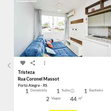
Tristeza
Rua Coronel Massot
Porto Alegre - RS
1
1
1
Dormitório
Suíte
Banheiro
2
44
Vagas
m²