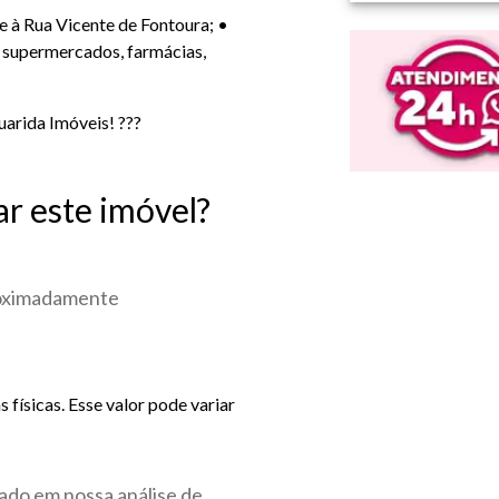
e à Rua Vicente de Fontoura; •
, supermercados, farmácias,
uarida Imóveis! ???
ar este imóvel?
roximadamente
físicas. Esse valor pode variar
ado em nossa análise de