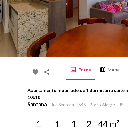
Fotos
Mapa
Apartamento mobiliado de 1 dormitório suíte n
10610
Santana
-
Rua Santana, 1545 - Porto Alegre - RS
1
1
1
2
44
m²