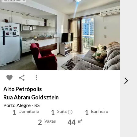
Alto Petrópolis
Pa
Rua Abram Goldsztein
Ru
Porto Alegre - RS
Po
1
1
1
Dormitório
Suíte
Banheiro
2
44
Vagas
m²