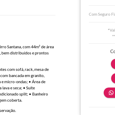
Com Seguro Fi
*Val
*
irro Santana, com 44m² de área
Co
, bem distribuídos e prontos
ntes com sofá, rack, mesa de
a com bancada em granito,
a e micro-ondas; • Área de
lava e seca; • Suíte
dicionado split; • Banheiro
agem coberta.
servação.