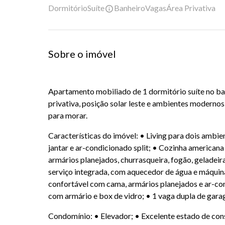
Dormitório
Suíte
Banheiro
Vagas
Área Privativa
Sobre o imóvel
Apartamento mobiliado de 1 dormitório suíte no ba
privativa, posição solar leste e ambientes modernos
para morar.
Características do imóvel: • Living para dois ambie
jantar e ar-condicionado split; • Cozinha american
armários planejados, churrasqueira, fogão, geladeir
serviço integrada, com aquecedor de água e máquina 
confortável com cama, armários planejados e ar-con
com armário e box de vidro; • 1 vaga dupla de gar
Condomínio: • Elevador; • Excelente estado de con