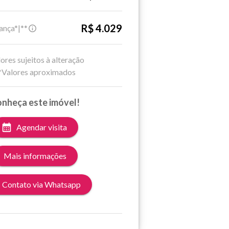
R$ 4.029
ança*|**
ores sujeitos à alteração
*Valores aproximados
nheça este imóvel!
Agendar visita
Mais informações
Contato via Whatsapp