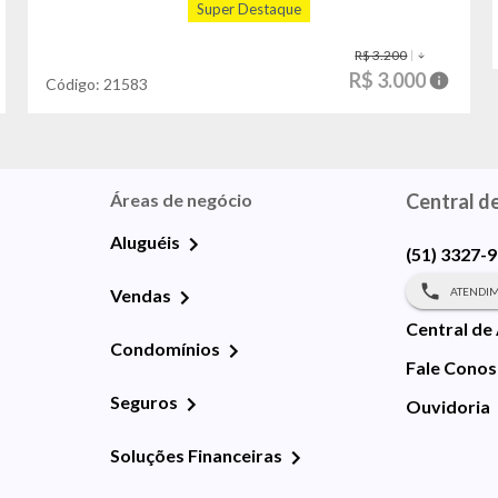
Super Destaque
R$ 3.200
R$ 3.000
Código:
21583
Áreas de negócio
Central d
Aluguéis
(51) 3327-
ATENDIM
Vendas
Central de
Condomínios
Fale Cono
Seguros
Ouvidoria
Soluções Financeiras