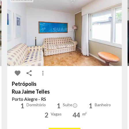
Petrópolis
Rua Jaime Telles
Porto Alegre - RS
1
1
1
Dormitório
Suíte
Banheiro
2
44
Vagas
m²