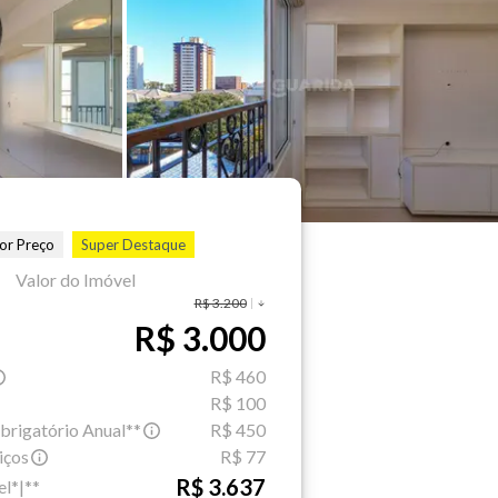
or Preço
Super Destaque
Valor do Imóvel
R$ 3.200
R$ 3.000
R$ 460
R$ 100
brigatório Anual**
R$ 450
iços
R$ 77
R$ 3.637
el*|**