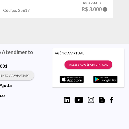
R$ 3.200
R$ 3.000
Código:
25617
Có
e Atendimento
AGÊNCIA VIRTUAL
ACESSE A AGÊNCIA VIRTUAL
9001
ENTO VIA WHATSAPP
 Ajuda
sco