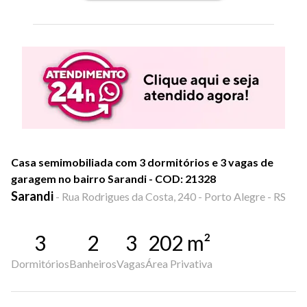
Casa semimobiliada com 3 dormitórios e 3 vagas de
garagem no bairro Sarandi - COD: 21328
Sarandi
-
Rua Rodrigues da Costa, 240 - Porto Alegre - RS
3
2
3
202
m²
Dormitórios
Banheiros
Vagas
Área Privativa