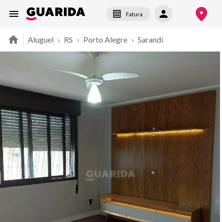
Fatura
Aluguel
›
RS
›
Porto Alegre
›
Sarandi