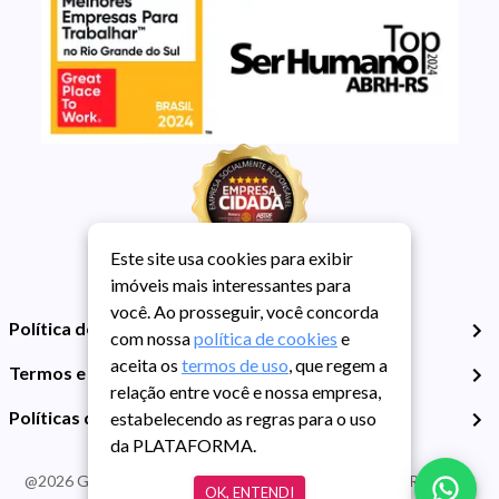
Este site usa cookies para exibir
imóveis mais interessantes para
você. Ao prosseguir, você concorda
Política de Privacidade
com nossa
política de cookies
e
aceita os
termos de uso
, que regem a
Termos e Condições de Uso
relação entre você e nossa empresa,
Políticas de Cookies
estabelecendo as regras para o uso
da PLATAFORMA.
@
2026
Guarida Imóvel. Todos os direitos reservados. CRECI RS -
OK, ENTENDI