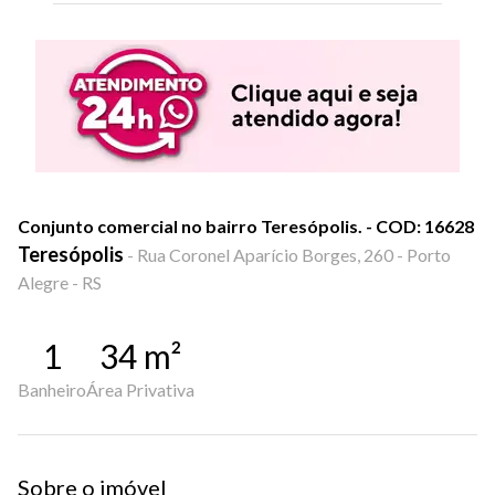
Conjunto comercial no bairro Teresópolis. - COD: 16628
Teresópolis
-
Rua Coronel Aparício Borges, 260 - Porto
Alegre - RS
1
34
m²
Banheiro
Área Privativa
Sobre o imóvel