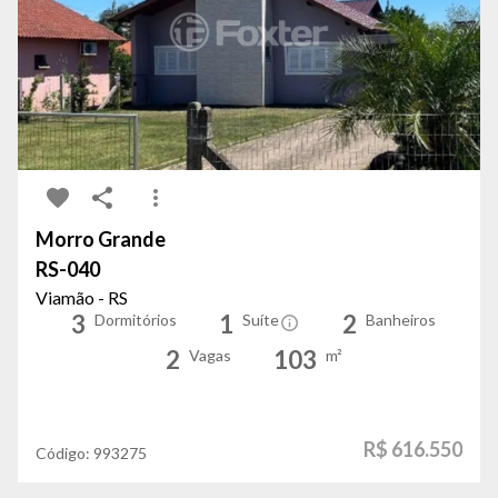
Morro Grande
RS-040
Viamão - RS
3
1
2
Dormitórios
Suíte
Banheiros
2
103
Vagas
m²
R$ 616.550
Código:
993275