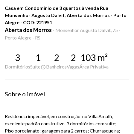
Casa em Condomínio de 3 quartos à venda Rua
Monsenhor Augusto Dalvit, Aberta dos Morros - Porto
Alegre - COD: 221951
Aberta dos Morros
-
Monsenhor Augusto Dalvit, 75 -
Porto Alegre - RS
3
1
2
2
103
m²
Dormitórios
Suíte
Banheiros
Vagas
Área Privativa
Sobre o imóvel
Residência impecável, em construção, no Villa Amalfi,
excelente padrão construtivo. 3 dormitórios com suíte;
Piso porcelanato; garagem para 2 carros; Churrasqueira;