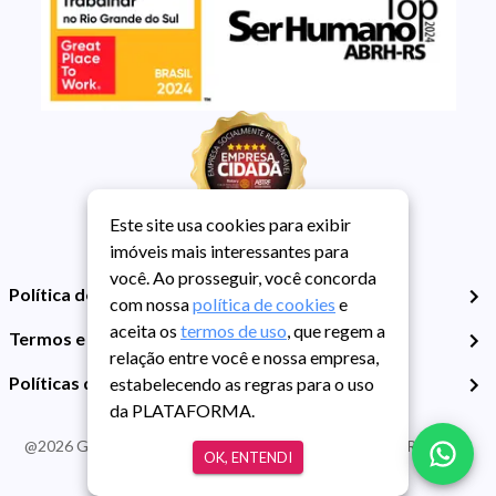
Este site usa cookies para exibir
imóveis mais interessantes para
você. Ao prosseguir, você concorda
Política de Privacidade
com nossa
política de cookies
e
aceita os
termos de uso
, que regem a
Termos e Condições de Uso
relação entre você e nossa empresa,
Políticas de Cookies
estabelecendo as regras para o uso
da PLATAFORMA.
@
2026
Guarida Imóvel. Todos os direitos reservados. CRECI RS -
OK, ENTENDI
413J | CNPJ Guarida: 89.398.606/0001-30