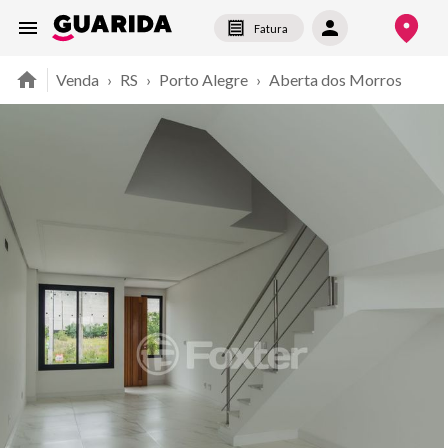
Fatura
Venda
›
RS
›
Porto Alegre
›
Aberta dos Morros