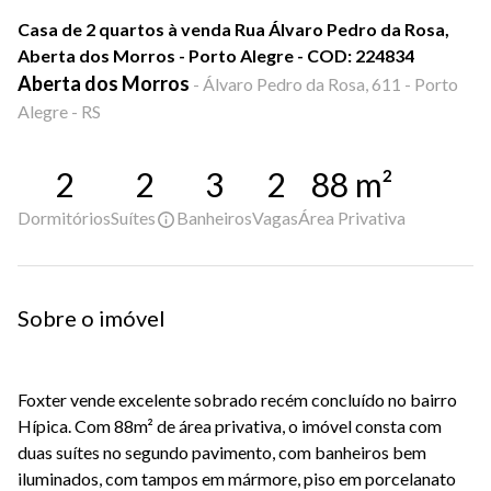
Casa de 2 quartos à venda Rua Álvaro Pedro da Rosa,
Aberta dos Morros - Porto Alegre - COD: 224834
Aberta dos Morros
-
Álvaro Pedro da Rosa, 611 - Porto
Alegre - RS
2
2
3
2
88
m²
Dormitórios
Suítes
Banheiros
Vagas
Área Privativa
Sobre o imóvel
Foxter vende excelente sobrado recém concluído no bairro
Hípica. Com 88m² de área privativa, o imóvel consta com
duas suítes no segundo pavimento, com banheiros bem
iluminados, com tampos em mármore, piso em porcelanato