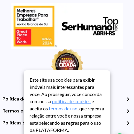
Este site usa cookies para exibir
imóveis mais interessantes para
você. Ao prosseguir, você concorda
Política de Privacidade
com nossa
política de cookies
e
aceita os
termos de uso
, que regem a
Termos e Condições de Uso
relação entre você e nossa empresa,
Políticas de Cookies
estabelecendo as regras para o uso
da PLATAFORMA.