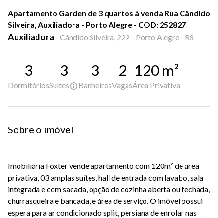
Apartamento Garden de 3 quartos à venda Rua Cândido
Silveira, Auxiliadora - Porto Alegre - COD: 252827
Auxiliadora
-
Cândido Silveira, 222 - Porto Alegre - RS
3
3
3
2
120
m²
Dormitórios
Suítes
Banheiros
Vagas
Área Privativa
Sobre o imóvel
Imobiliária Foxter vende apartamento com 120m² de área
privativa, 03 amplas suítes, hall de entrada com lavabo, sala
integrada e com sacada, opção de cozinha aberta ou fechada,
churrasqueira e bancada, e área de serviço. O imóvel possui
espera para ar condicionado split, persiana de enrolar nas