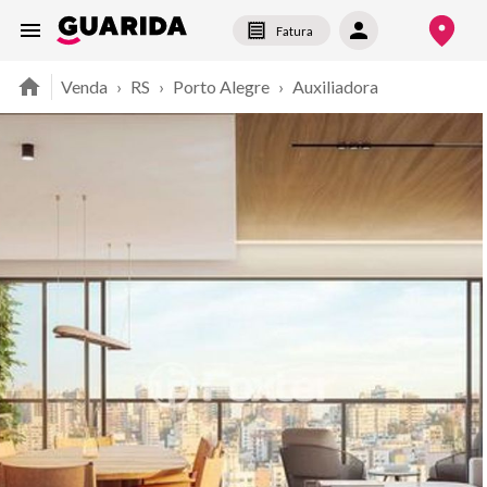
Fatura
Venda
›
RS
›
Porto Alegre
›
Auxiliadora