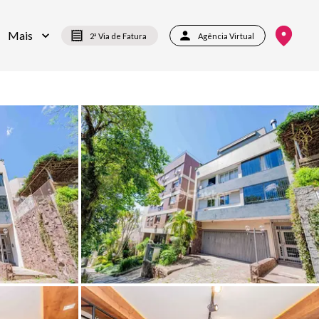
Mais
2ª Via de Fatura
Agência Virtual