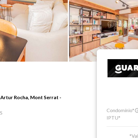
Artur Rocha, Mont Serrat -
Condomínio*
RS
IPTU*
*Val