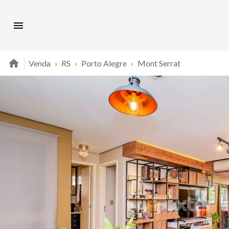
Venda
›
RS
›
Porto Alegre
›
Mont Serrat