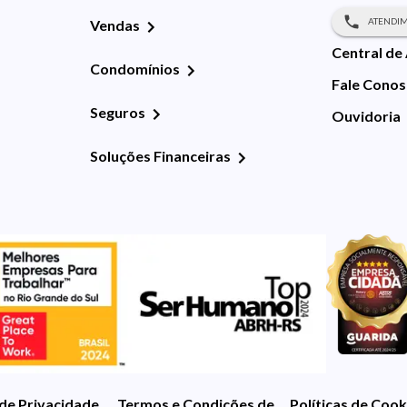
ATENDIM
Vendas
Central de
Condomínios
Fale Cono
Seguros
Ouvidoria
Soluções Financeiras
 de Privacidade
Termos e Condições de Uso
Políticas de Cook