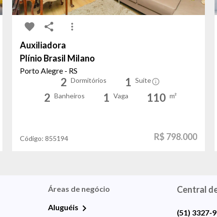
Auxiliadora
Plínio Brasil Milano
Porto Alegre - RS
2
1
Dormitórios
Suíte
2
1
110
Banheiros
Vaga
m²
R$ 798.000
Código:
855194
Áreas de negócio
Central d
Aluguéis
(51) 3327-