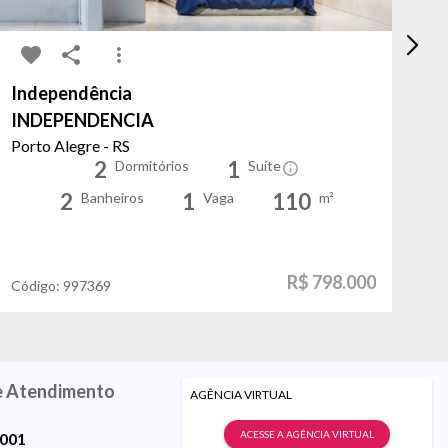
Independência
Bo
INDEPENDENCIA
F
Porto Alegre - RS
Po
2
1
Dormitórios
Suíte
2
1
110
Banheiros
Vaga
m²
R$ 798.000
Código:
997369
Có
e Atendimento
AGÊNCIA VIRTUAL
ACESSE A AGÊNCIA VIRTUAL
9001