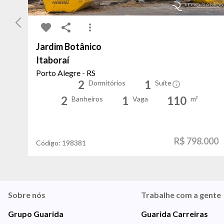
Jardim Botânico
Itaboraí
Porto Alegre - RS
2
1
Dormitórios
Suíte
2
1
110
Banheiros
Vaga
m²
R$ 798.000
Código:
198381
Sobre nós
Trabalhe com a gente
Grupo Guarida
Guarida Carreiras