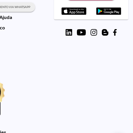
ENTO VIA WHATSAPP
 Ajuda
sco
ies