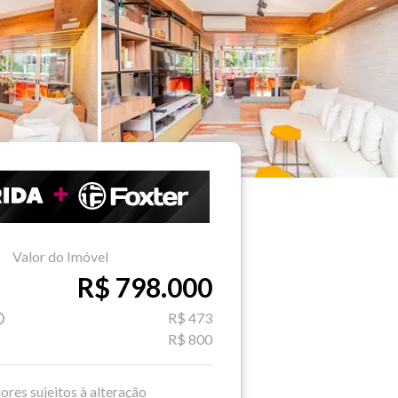
Valor do Imóvel
R$ 798.000
R$ 473
R$ 800
ores sujeitos à alteração