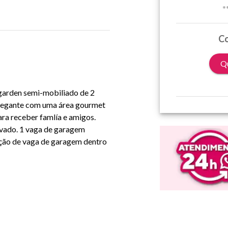
*
Co
Qu
rden semi-mobiliado de 2
chegante com uma área gourmet
ara receber famlía e amigos.
vado. 1 vaga de garagem
ação de vaga de garagem dentro