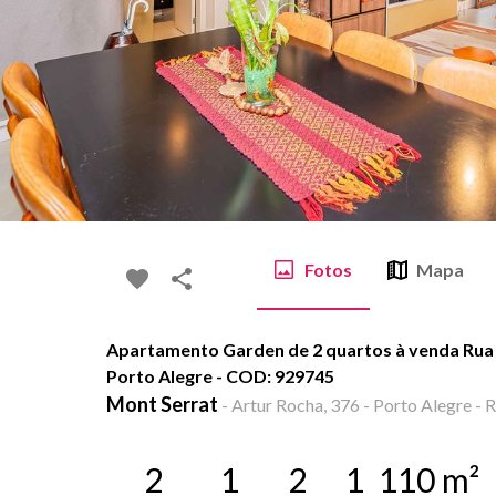
Fotos
Mapa
Apartamento Garden de 2 quartos à venda Rua 
Porto Alegre - COD: 929745
Mont Serrat
-
Artur Rocha, 376 - Porto Alegre - 
2
1
2
1
110
m²