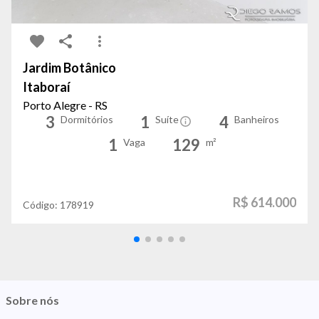
Jardim Botânico
Itaboraí
Porto Alegre - RS
3
1
4
Dormitórios
Suíte
Banheiros
1
129
Vaga
m²
R$ 614.000
Código:
178919
Sobre nós