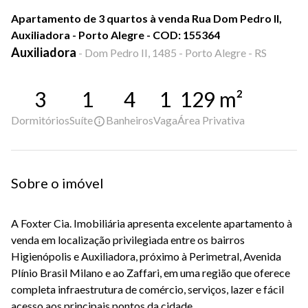
Apartamento de 3 quartos à venda Rua Dom Pedro II,
Auxiliadora - Porto Alegre - COD: 155364
Auxiliadora
-
Dom Pedro II, 1485 - Porto Alegre - RS
3
1
4
1
129
m²
Dormitórios
Suíte
Banheiros
Vaga
Área Privativa
Sobre o imóvel
A Foxter Cia. Imobiliária apresenta excelente apartamento à
venda em localização privilegiada entre os bairros
Higienópolis e Auxiliadora, próximo à Perimetral, Avenida
Plínio Brasil Milano e ao Zaffari, em uma região que oferece
completa infraestrutura de comércio, serviços, lazer e fácil
acesso aos principais pontos da cidade.