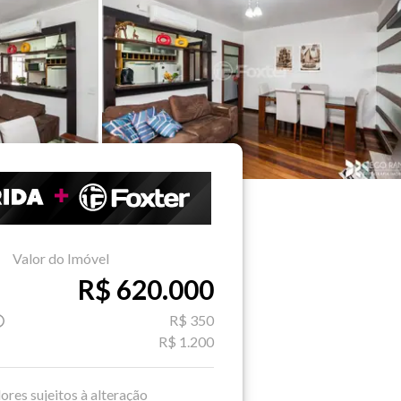
Valor do Imóvel
R$ 620.000
R$ 350
R$ 1.200
ores sujeitos à alteração