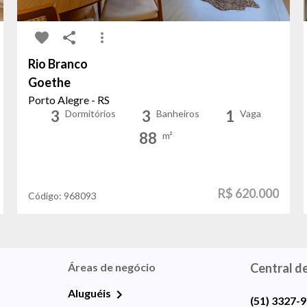
Rio Branco
Goethe
Porto Alegre - RS
3
3
1
Dormitórios
Banheiros
Vaga
88
m²
R$ 620.000
Código:
968093
Áreas de negócio
Central d
Aluguéis
(51) 3327-