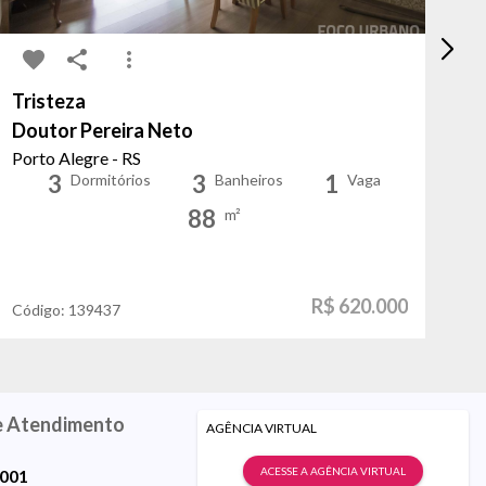
Tristeza
No
Doutor Pereira Neto
Sa
Porto Alegre - RS
Ca
3
3
1
Dormitórios
Banheiros
Vaga
88
m²
R$ 620.000
Código:
139437
Có
e Atendimento
AGÊNCIA VIRTUAL
ACESSE A AGÊNCIA VIRTUAL
9001