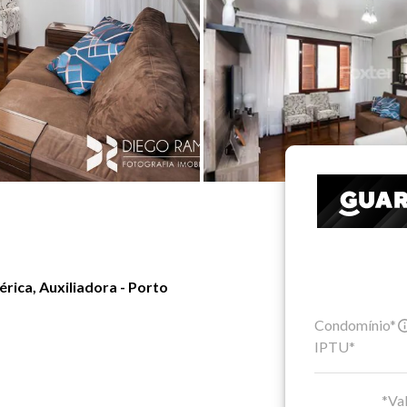
ica, Auxiliadora - Porto
Condomínio*
IPTU*
*Val