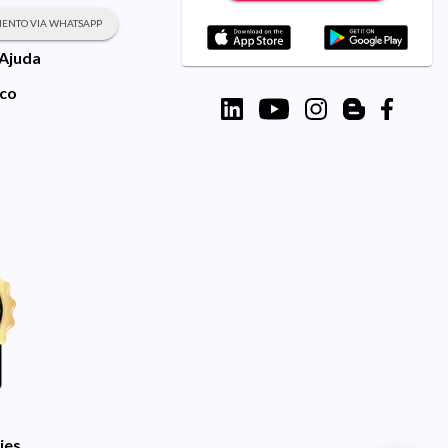
ENTO VIA WHATSAPP
 Ajuda
sco
ies