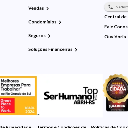
ATENDIM
Vendas
Central de
Condomínios
Fale Cono
Seguros
Ouvidoria
Soluções Financeiras
 de Privacidade
Termos e Condições de Uso
Políticas de Cook