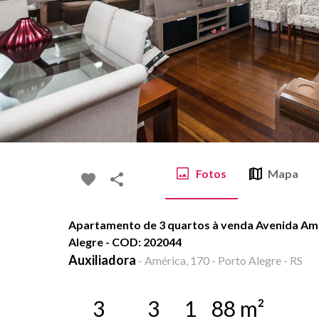
Fotos
Mapa
Apartamento de 3 quartos à venda Avenida Amér
Alegre - COD: 202044
Auxiliadora
-
América, 170 - Porto Alegre - RS
3
3
1
88
m²