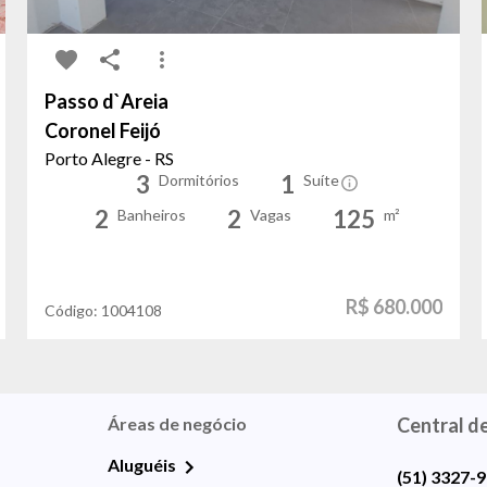
Passo d`Areia
Coronel Feijó
Porto Alegre - RS
3
1
Dormitórios
Suíte
2
2
125
Banheiros
Vagas
m²
R$ 680.000
Código:
1004108
Áreas de negócio
Central d
Aluguéis
(51) 3327-