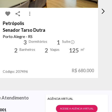
Petrópolis
Sã
Senador Tarso Dutra
Fa
Porto Alegre - RS
Po
3
1
Dormitórios
Suíte
2
2
125
Banheiros
Vagas
m²
R$ 680.000
Código:
207496
Có
e Atendimento
AGÊNCIA VIRTUAL
ACESSE A AGÊNCIA VIRTUAL
9001