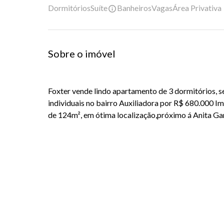
Dormitórios
Suíte
Banheiros
Vagas
Área Privativa
Sobre o imóvel
Foxter vende lindo apartamento de 3 dormitórios, s
individuais no bairro Auxiliadora por R$ 680.000 
de 124m², em ótima localização,próximo á Anita Gar