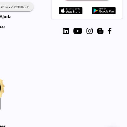
ENTO VIA WHATSAPP
 Ajuda
sco
ies