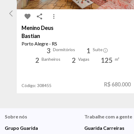
Menino Deus
Bastian
Porto Alegre - RS
3
1
Dormitórios
Suíte
2
2
125
Banheiros
Vagas
m²
R$ 680.000
Código:
308455
Sobre nós
Trabalhe com a gente
Grupo Guarida
Guarida Carreiras