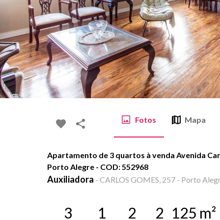
Fotos
Mapa
Apartamento de 3 quartos à venda Avenida Car
Porto Alegre - COD: 552968
Auxiliadora
-
CARLOS GOMES, 257 - Porto Alegr
3
1
2
2
125
m²