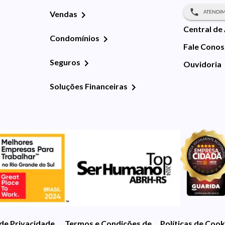
ATENDIM
Vendas
Central de
Condomínios
Fale Cono
Seguros
Ouvidoria
Soluções Financeiras
 de Privacidade
Termos e Condições de Uso
Políticas de Cook