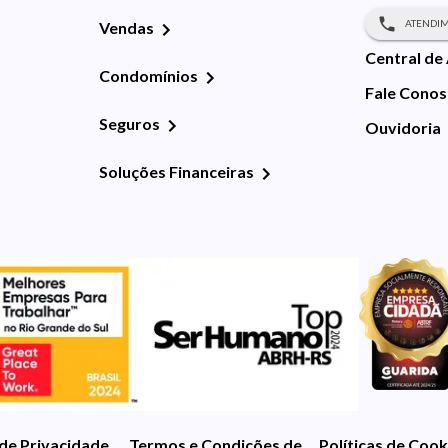
ATENDIM
Vendas
Central de
Condomínios
Fale Cono
Seguros
Ouvidoria
Soluções Financeiras
 de Privacidade
Termos e Condições de Uso
Políticas de Cook