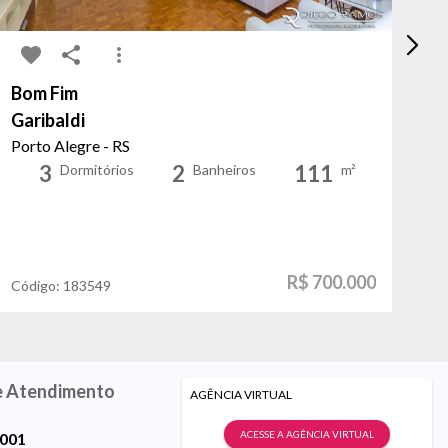
Bom Fim
Pe
Garibaldi
Se
Porto Alegre - RS
Po
3
2
111
Dormitórios
Banheiros
m²
R$ 700.000
Código:
183549
Có
e Atendimento
AGÊNCIA VIRTUAL
ACESSE A AGÊNCIA VIRTUAL
9001