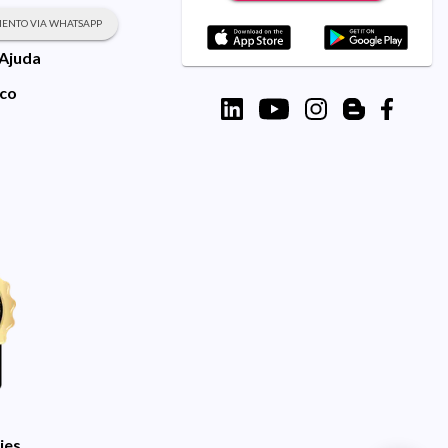
ENTO VIA WHATSAPP
 Ajuda
sco
ies