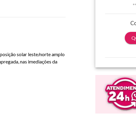
*
Co
Qu
posição solar leste/norte amplo
mpregada, nas imediações da