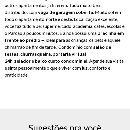
outros apartamentos já fizerem. Tudo muito bem
distribuído, com
vaga de garagem coberta
. Muito sol em
todo o apartamento, norte e oeste. Localização excelente,
você faz tudo a pé: supermercado, academia, cafés, escolas e
o Parcão a poucos minutos. E ainda possui uma
pracinha em
frente ao prédio
-- ideal para as crianças, os pets e aquele
chimarrão de fim de tarde. Condomínio com
salão de
festas
,
churrasqueira
,
portaria virtual
24h
,
zelador
e
baixo custo condominial
.
Agende sua visita
e sinta pessoalmente o que é viver com luz, conforto e
praticidade.
Sugestões pra você