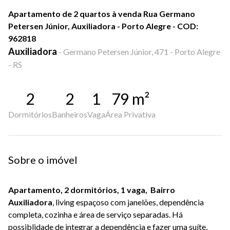
Apartamento de 2 quartos à venda Rua Germano
Petersen Júnior, Auxiliadora - Porto Alegre - COD:
962818
Auxiliadora
-
Germano Petersen Júnior, 471 - Porto Alegre
- RS
2
2
1
79
m²
Dormitórios
Banheiros
Vaga
Área Privativa
Sobre o imóvel
Apartamento, 2 dormitórios, 1 vaga, Bairro
Auxiliadora
,
l
iving espaçoso com janelões, dependência
completa,
cozinha e área de serviço separadas
. Há
possiblidade de integrar a dependência e fazer uma suíte,