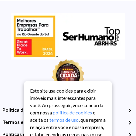
Este site usa cookies para exibir
imóveis mais interessantes para
você. Ao prosseguir, você concorda
Política de Privacidade
com nossa
política de cookies
e
aceita os
termos de uso
, que regem a
Termos e Condições de Uso
relação entre você e nossa empresa,
Políticas de Cookies
estabelecendo as regras para o uso