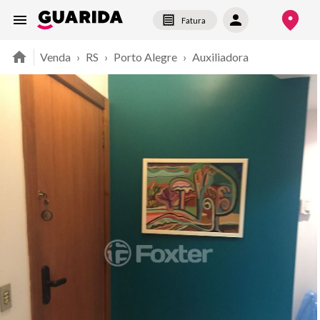
Fatura
Venda
›
RS
›
Porto Alegre
›
Auxiliadora