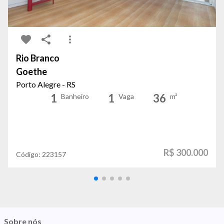
Rio Branco
Goethe
Porto Alegre - RS
1
1
36
Banheiro
Vaga
m²
R$ 300.000
Código:
223157
Sobre nós