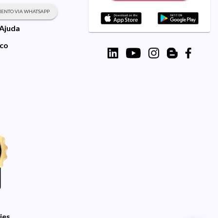
ENTO VIA WHATSAPP
 Ajuda
sco
ies