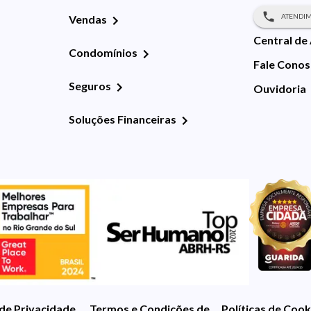
ATENDIM
Vendas
Central de
Condomínios
Fale Cono
Seguros
Ouvidoria
Soluções Financeiras
 de Privacidade
Termos e Condições de Uso
Políticas de Cook