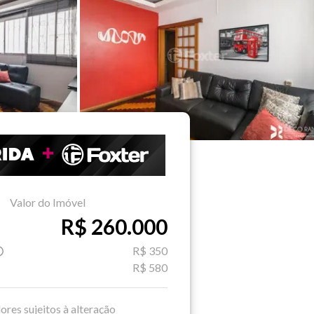
Valor do Imóvel
R$ 260.000
R$ 350
R$ 580
ores sujeitos à alteração