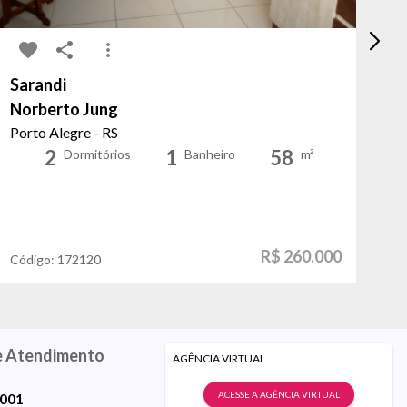
Sarandi
Me
Norberto Jung
Go
Porto Alegre - RS
Po
2
1
58
Dormitórios
Banheiro
m²
R$ 260.000
Código:
172120
Có
e Atendimento
AGÊNCIA VIRTUAL
ACESSE A AGÊNCIA VIRTUAL
9001