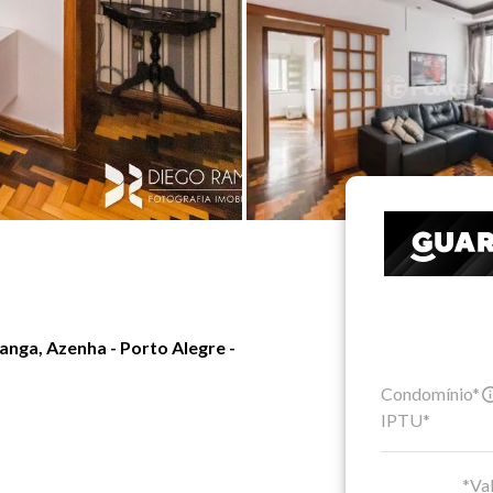
nga, Azenha - Porto Alegre -
Condomínio*
IPTU*
*Val