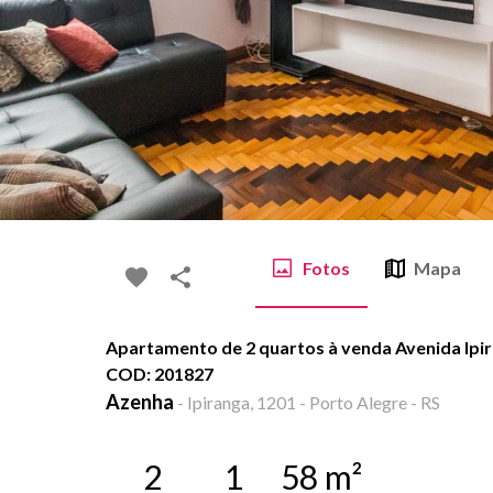
Fotos
Mapa
Apartamento de 2 quartos à venda Avenida Ipira
COD: 201827
Azenha
-
Ipiranga, 1201 - Porto Alegre - RS
2
1
58
m²