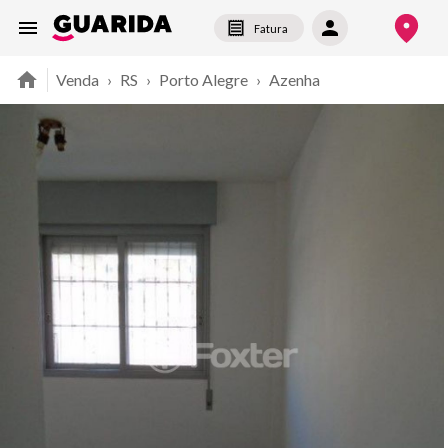
Fatura
Venda
›
RS
›
Porto Alegre
›
Azenha