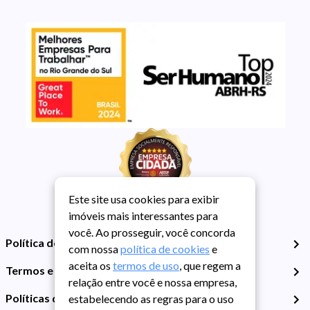
Este site usa cookies para exibir
imóveis mais interessantes para
você. Ao prosseguir, você concorda
Política de Privacidade
com nossa
política de cookies
e
aceita os
termos de uso
, que regem a
Termos e Condições de Uso
relação entre você e nossa empresa,
Políticas de Cookies
estabelecendo as regras para o uso