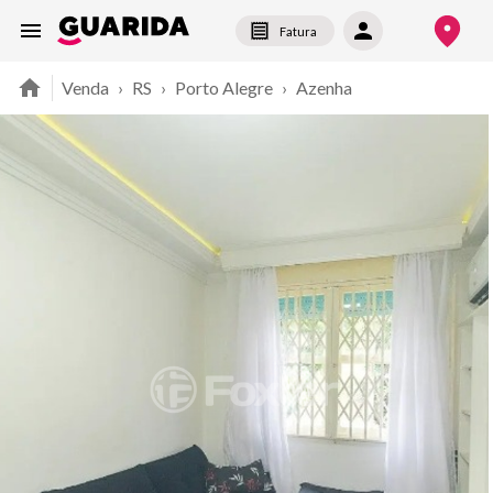
Fatura
Venda
›
RS
›
Porto Alegre
›
Azenha