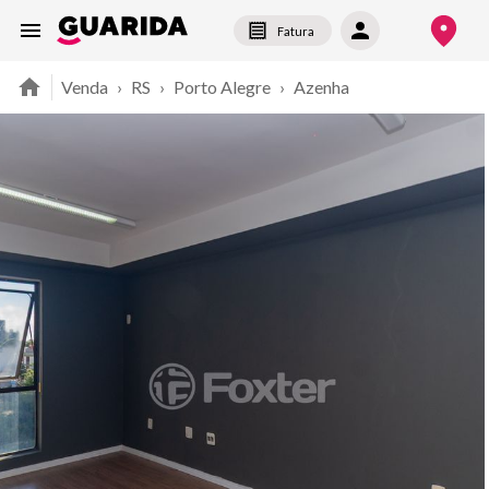
Fatura
Venda
›
RS
›
Porto Alegre
›
Azenha