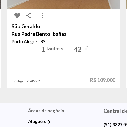
São Geraldo
Rua Padre Bento Ibañez
Porto Alegre - RS
1
42
Banheiro
m²
R$ 109.000
Código:
754922
Áreas de negócio
Central d
Aluguéis
(51) 3327-