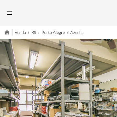
Venda
›
RS
›
Porto Alegre
›
Azenha