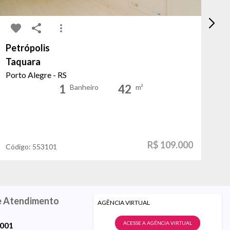
Petrópolis
A
Taquara
P
Porto Alegre - RS
Po
1
42
Banheiro
m²
R$ 109.000
Código:
553101
Có
e Atendimento
AGÊNCIA VIRTUAL
ACESSE A AGÊNCIA VIRTUAL
9001