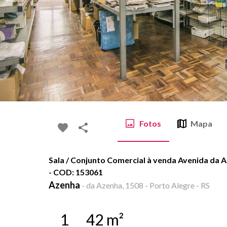
Fotos
Mapa
Sala / Conjunto Comercial à venda Avenida da A
- COD: 153061
Azenha
-
da Azenha, 1508 - Porto Alegre - RS
1
42
m²