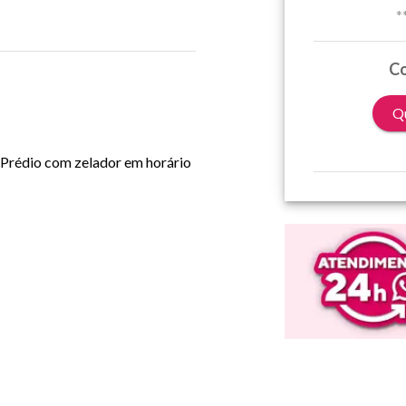
*
Co
Qu
 Prédio com zelador em horário