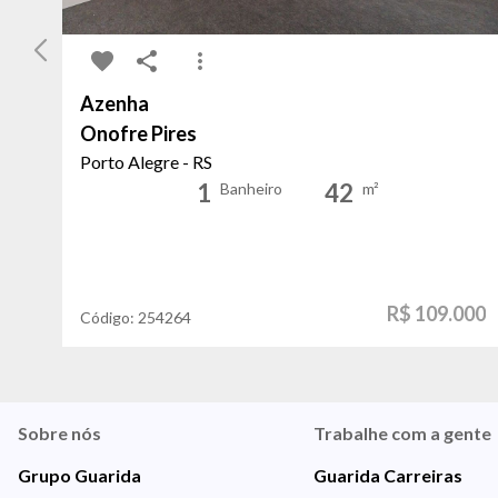
Azenha
Onofre Pires
Porto Alegre - RS
1
42
Banheiro
m²
R$ 109.000
Código:
254264
Sobre nós
Trabalhe com a gente
Grupo Guarida
Guarida Carreiras