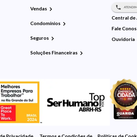
ATENDIM
Vendas
Central de
Condomínios
Fale Cono
Seguros
Ouvidoria
Soluções Financeiras
 de Privacidade
Termos e Condições de Uso
Políticas de Cook