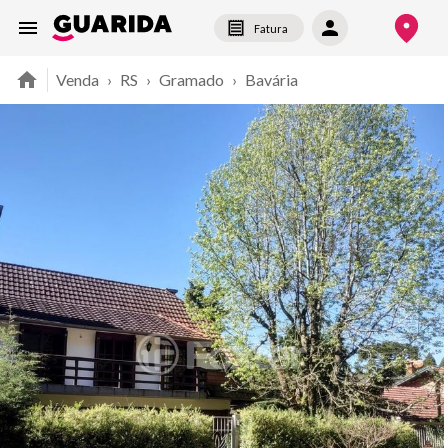
Fatura
Venda
›
RS
›
Gramado
›
Bavária