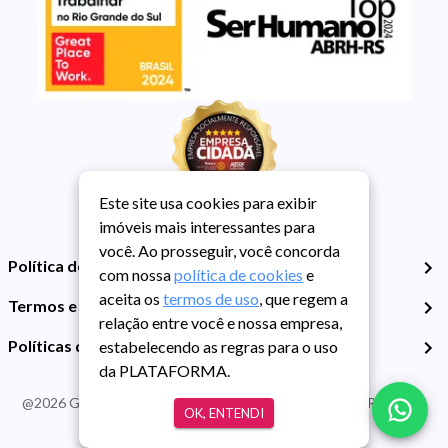
Este site usa cookies para exibir
imóveis mais interessantes para
você. Ao prosseguir, você concorda
Política de Privacidade
com nossa
política de cookies
e
aceita os
termos de uso
, que regem a
Termos e Condições de Uso
relação entre você e nossa empresa,
Políticas de Cookies
estabelecendo as regras para o uso
da PLATAFORMA.
@
2026
Guarida Imóvel. Todos os direitos reservados. CRECI RS -
OK, ENTENDI
413J | CNPJ Guarida: 89.398.606/0001-30