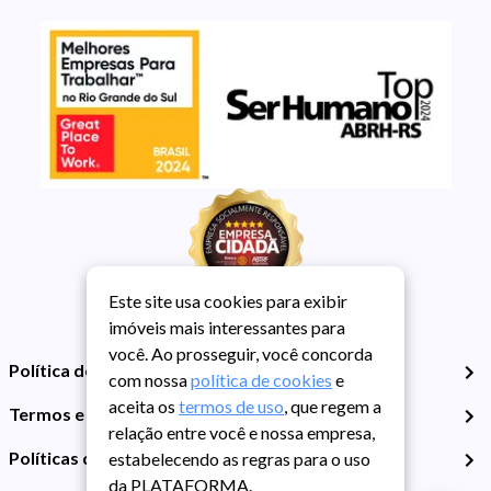
Este site usa cookies para exibir
imóveis mais interessantes para
você. Ao prosseguir, você concorda
Política de Privacidade
com nossa
política de cookies
e
aceita os
termos de uso
, que regem a
Termos e Condições de Uso
relação entre você e nossa empresa,
Políticas de Cookies
estabelecendo as regras para o uso
da PLATAFORMA.