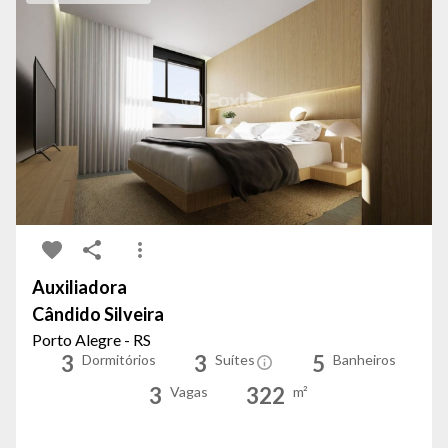
Auxiliadora
Cândido Silveira
Porto Alegre - RS
3
3
5
Dormitórios
Suítes
Banheiros
3
322
Vagas
m²