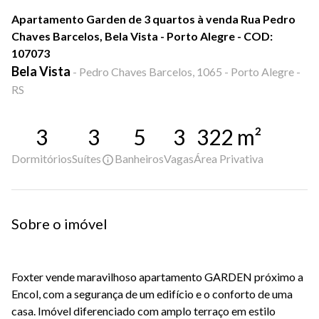
Apartamento Garden de 3 quartos à venda Rua Pedro
Chaves Barcelos, Bela Vista - Porto Alegre - COD:
107073
Bela Vista
-
Pedro Chaves Barcelos, 1065 - Porto Alegre -
RS
3
3
5
3
322
m²
Dormitórios
Suítes
Banheiros
Vagas
Área Privativa
Sobre o imóvel
Foxter vende maravilhoso apartamento GARDEN próximo a
Encol, com a segurança de um edifício e o conforto de uma
casa. Imóvel diferenciado com amplo terraço em estilo