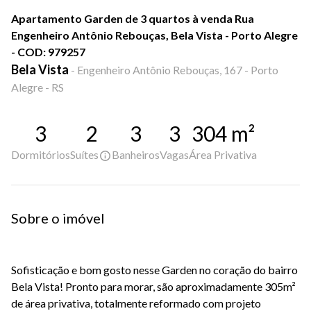
Apartamento Garden de 3 quartos à venda Rua
Engenheiro Antônio Rebouças, Bela Vista - Porto Alegre
- COD: 979257
Bela Vista
-
Engenheiro Antônio Rebouças, 167 - Porto
Alegre - RS
3
2
3
3
304
m²
Dormitórios
Suítes
Banheiros
Vagas
Área Privativa
Sobre o imóvel
Sofisticação e bom gosto nesse Garden no coração do bairro
Bela Vista! Pronto para morar, são aproximadamente 305m²
de área privativa, totalmente reformado com projeto