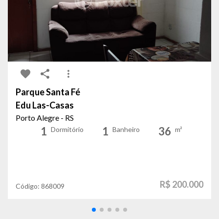
Parque Santa Fé
Edu Las-Casas
Porto Alegre - RS
1
1
36
Dormitório
Banheiro
m²
R$ 200.000
Código:
868009