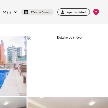
Mais
2ª Via de Fatura
Agência Virtual