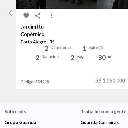
Jardim Itu
Copérnico
Porto Alegre - RS
2
1
Dormitórios
Suíte
2
2
80
Banheiros
Vagas
m²
R$ 1.050.000
Código:
304918
Sobre nós
Trabalhe com a gente
Grupo Guarida
Guarida Carreiras