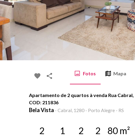
Fotos
Mapa
Apartamento de 2 quartos à venda Rua Cabral, B
COD: 211836
Bela Vista
-
Cabral, 1280 - Porto Alegre - RS
2
1
2
2
80
m²