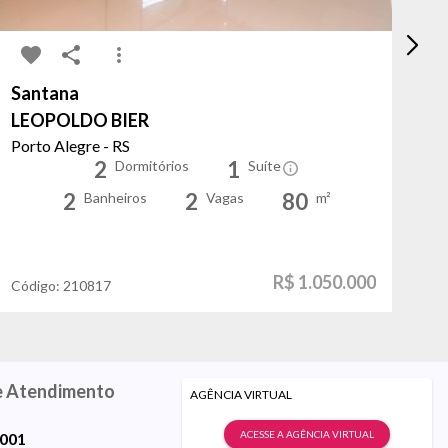
Santana
Pa
LEOPOLDO BIER
Ac
Porto Alegre - RS
Po
2
1
Dormitórios
Suíte
2
2
80
Banheiros
Vagas
m²
R$ 1.050.000
Código:
210817
Có
e Atendimento
AGÊNCIA VIRTUAL
ACESSE A AGÊNCIA VIRTUAL
9001