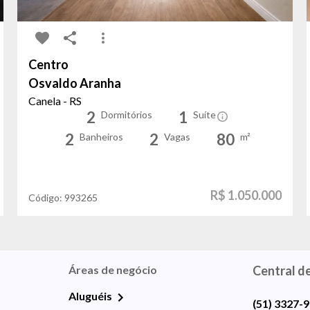
Centro
Osvaldo Aranha
Canela - RS
2
1
Dormitórios
Suíte
2
2
80
Banheiros
Vagas
m²
R$ 1.050.000
Código:
993265
Áreas de negócio
Central d
Aluguéis
(51) 3327-