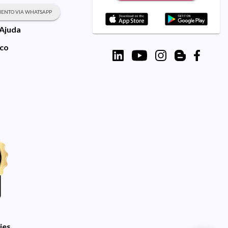
ENTO VIA WHATSAPP
 Ajuda
sco
ies