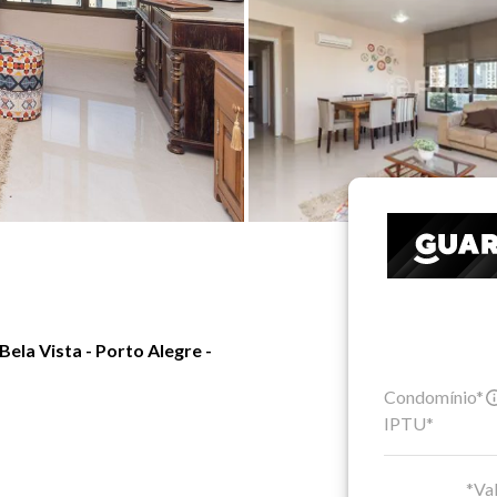
ela Vista - Porto Alegre -
Condomínio*
IPTU*
*Val