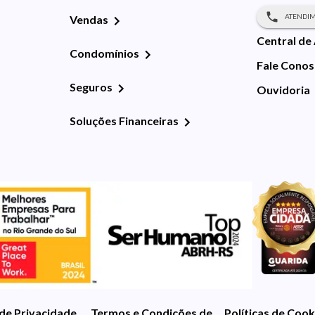
ATENDIM
Vendas
Central de
Condomínios
Fale Cono
Seguros
Ouvidoria
Soluções Financeiras
 de Privacidade
Termos e Condições de Uso
Políticas de Cook