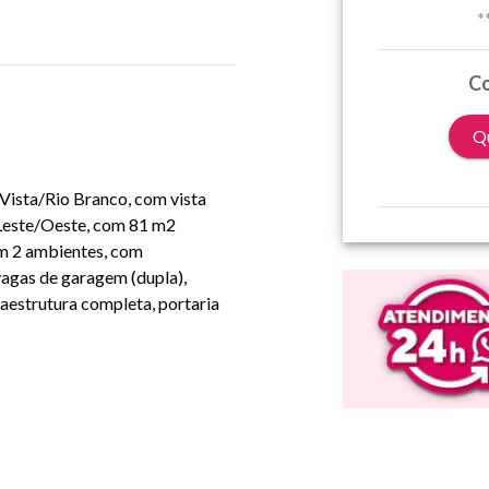
*
Co
Qu
 Vista/Rio Branco, com vista
 Leste/Oeste, com 81 m2
com 2 ambientes, com
 vagas de garagem (dupla),
raestrutura completa, portaria