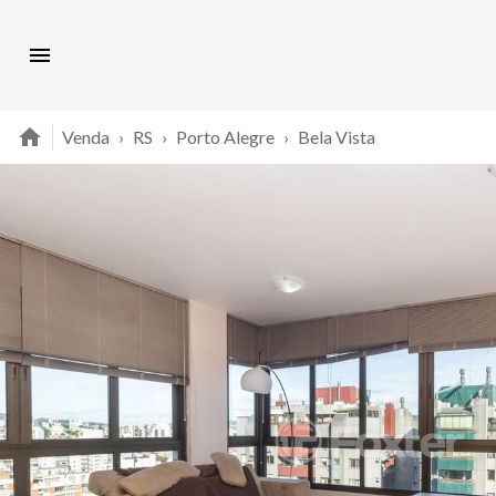
Venda
›
RS
›
Porto Alegre
›
Bela Vista