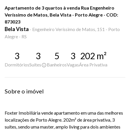
Apartamento de 3 quartos à venda Rua Engenheiro
Veríssimo de Matos, Bela Vista - Porto Alegre - COD:
873023
Bela Vista
-
Engenheiro Veríssimo de Matos, 151 - Porto
Alegre - RS
3
3
5
3
202
m²
Dormitórios
Suítes
Banheiros
Vagas
Área Privativa
Sobre o imóvel
Foxter Imobiliária vende apartamento em uma das melhores
localizações de Porto Alegre. 202m² de área privativa, 3
suítes, sendo uma master, amplo living para dois ambientes