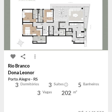
Rio Branco
Dona Leonor
Porto Alegre - RS
3
3
5
Dormitórios
Suítes
Banheiros
3
202
Vagas
m²