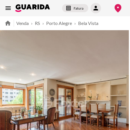
Fatura
Venda
›
RS
›
Porto Alegre
›
Bela Vista