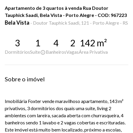
Apartamento de 3 quartos à venda Rua Doutor
Tauphick Saadi, Bela Vista - Porto Alegre - COD: 967223
Bela Vista
-
Doutor Tauphick Saadi, 121 - Porto Alegre - RS
3
1
4
2
142
m²
Dormitórios
Suíte
Banheiros
Vagas
Área Privativa
Sobre o imóvel
Imobiliária Foxter vende maravilhoso apartamento, 143 m²
privativos, 3 dormitórios dos quais uma suite, living 2
ambientes com lareira, sacada aberta com churrasqueira, 4
banheiros sendo 1 lavabo e 2 vagas cobertas e escrituradas.
Este imóvel está muito bem localizado, próximo a escolas,