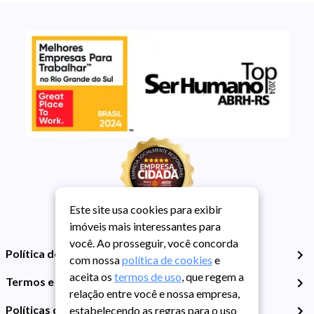
Este site usa cookies para exibir
imóveis mais interessantes para
você. Ao prosseguir, você concorda
Política de Privacidade
com nossa
política de cookies
e
aceita os
termos de uso
, que regem a
Termos e Condições de Uso
relação entre você e nossa empresa,
Políticas de Cookies
estabelecendo as regras para o uso