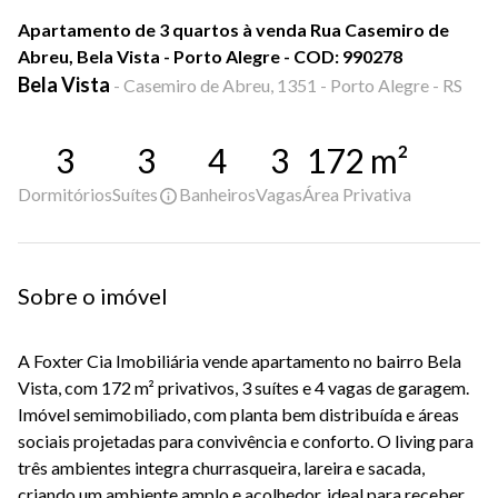
Apartamento de 3 quartos à venda Rua Casemiro de
Abreu, Bela Vista - Porto Alegre - COD: 990278
Bela Vista
-
Casemiro de Abreu, 1351 - Porto Alegre - RS
3
3
4
3
172
m²
Dormitórios
Suítes
Banheiros
Vagas
Área Privativa
Sobre o imóvel
A Foxter Cia Imobiliária vende apartamento no bairro Bela
Vista, com 172 m² privativos, 3 suítes e 4 vagas de garagem.
Imóvel semimobiliado, com planta bem distribuída e áreas
sociais projetadas para convivência e conforto. O living para
três ambientes integra churrasqueira, lareira e sacada,
criando um ambiente amplo e acolhedor, ideal para receber