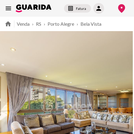
Fatura
Venda
›
RS
›
Porto Alegre
›
Bela Vista