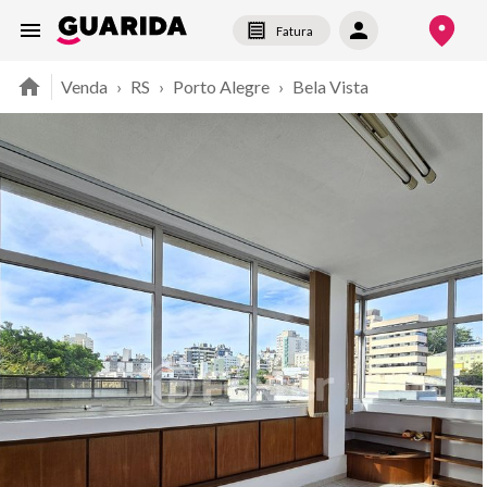
Fatura
Venda
›
RS
›
Porto Alegre
›
Bela Vista